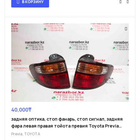
В КОРЗИНУ
40,000
₸
задняя оптика, стоп фанарь, стоп сигнал, задняя
фара левая правая тойота превия Toyota Previa
2000-2003 год
Previa
,
TOYOTA