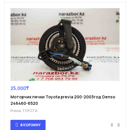
25,000
₸
Моторчик печки Toyota previa 200-2003год Denso
246460-6520
Previa
,
TOYOTA
В КОРЗИНУ