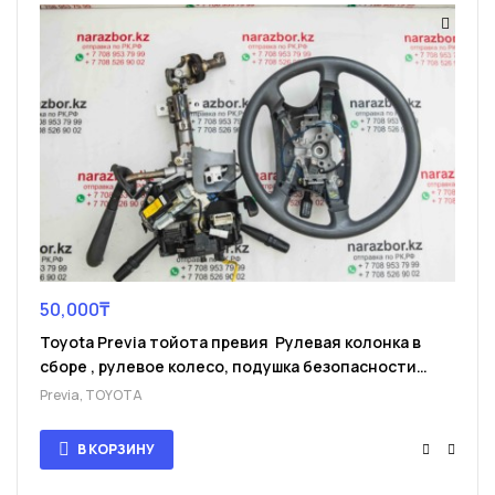
50,000
₸
Toyota Previa тойота превия Рулевая колонка в
сборе , рулевое колесо, подушка безопасности
(безопасность) AIRBAG SRS
Previa
,
TOYOTA
В КОРЗИНУ