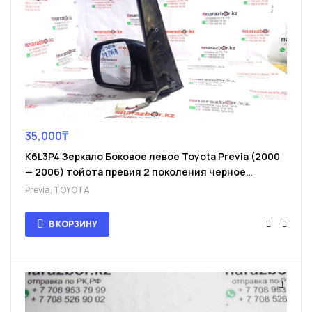
35,000
₸
K6L3P4 Зеркало Боковое левое Toyota Previa (2000
— 2006) тойота превия 2 поколения черное
E4012142.
Previa
,
TOYOTA
В КОРЗИНУ