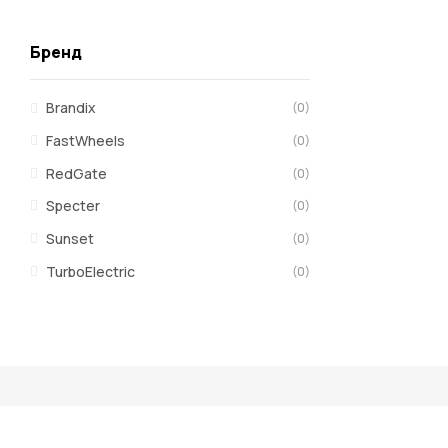
Бренд
Brandix
(0)
FastWheels
(0)
RedGate
(0)
Specter
(0)
Sunset
(0)
TurboElectric
(0)