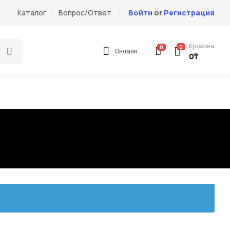
Каталог
Вопрос/Ответ
Войти
or
Регистрация
Крозина
0
0
Онлайн
0
₸